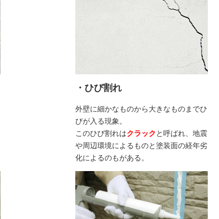
木部塗装
外壁塗
・ひび割れ
の
外壁に細かなものから大きなものまでひ
びが入る現象。
紫
このひび割れは
クラック
と呼ばれ、地震
れ
や周辺環境によるものと塗装面の経年劣
化によるのもがある。