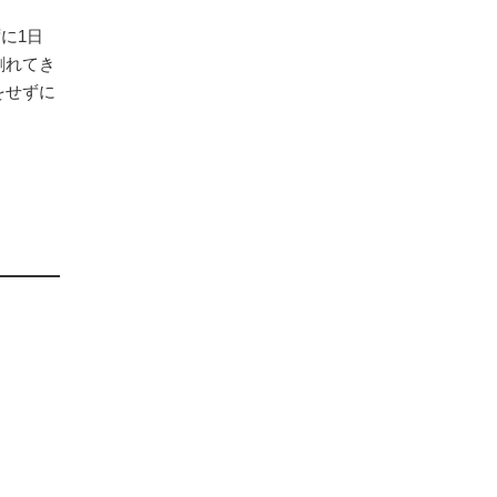
に1日
剥れてき
をせずに