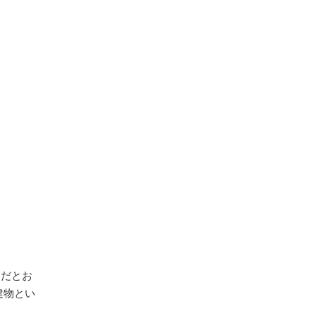
」
だとお
建物とい