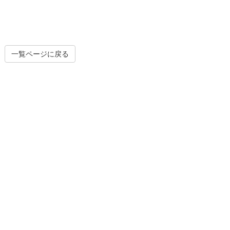
木部塗装
外壁塗
一覧ページに戻る