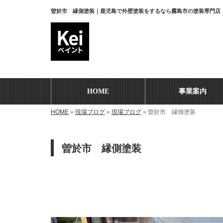
曽於市 縁側塗装｜鹿児島で外壁塗装をするなら霧島市の塗装専門店『
HOME
事業案内
HOME
»
現場ブログ
»
現場ブログ
»
曽於市 縁側塗装
曽於市 縁側塗装