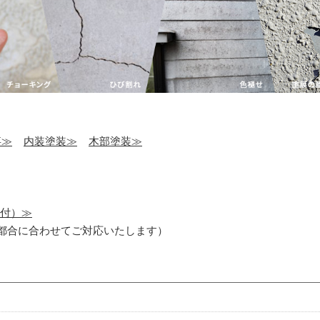
事≫
内装塗装≫
木部塗装≫
受付）≫
ご都合に合わせてご対応いたします）